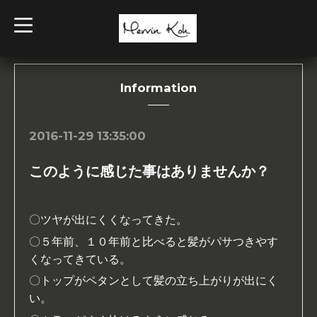
t
o
g
g
l
e
n
Information
a
v
i
g
2016-11-29 13:35:00
a
t
i
このように感じた事はありませんか？
o
n
〇ツヤが出にくくなってきた。
〇５年前、１０年前と比べると髪がパサつきやす
くなってきている。
〇トップがペタンとして髪の立ち上がりが出にく
い。